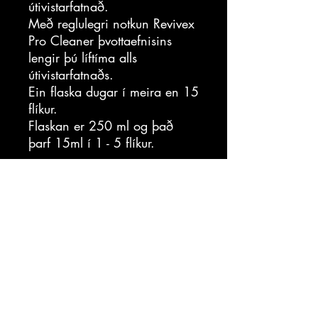
útivistarfatnað.
Með reglulegri notkun Revivex
Pro Cleaner þvottaefnisins
lengir þú líftíma alls
útivistarfatnaðs.
Ein flaska dugar í meira en 15
flíkur.
Flaskan er 250 ml og það
þarf 15ml í 1 - 5 flíkur.
Sjá
myndband:
Villimaður.com
villimadur@villimadur.com