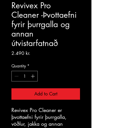
Revivex Pro
Cleaner -Þvottaefni
fyrir þurrgalla og
annan
útvistarfatnað
Price
2.490 kr.
Quantity
*
Add to Cart
Revivex Pro Cleaner er
þvottaefni fyrir þurrgalla,
vöðlur, jakka og annan