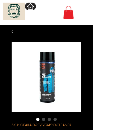
Villimadur.com
SKU: GEARAID-REVIVEX-PRO-CLEANER