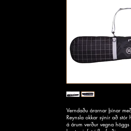
Verndaðu árarnar þínar með 
Reynsla okkar sýnir að stór
á árum verður vegna höggs eð