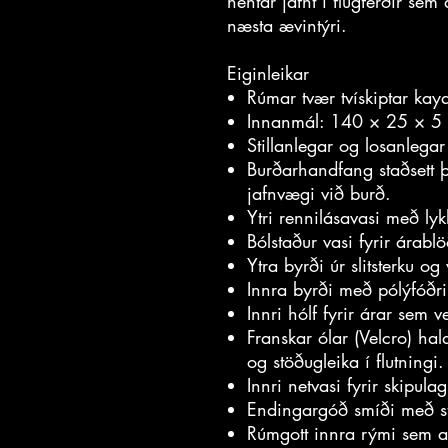
hentar jafnt í flugferðir sem
næsta ævintýri.
Eiginleikar
Rúmar tvær tvískiptar kay
Innanmál: 140 × 25 × 5 
Stillanlegar og losanlega
Burðarhandfang staðsett þ
jafnvægi við burð.
Ytri rennilásavasi með lyk
Bólstaður vasi fyrir árablö
Ytra byrði úr slitsterku o
Innra byrði með pólýfóðri
Innri hólf fyrir árar sem
Franskar ólar (Velcro) ha
og stöðugleika í flutningi.
Innri netvasi fyrir skipula
Endingargóð smíði með s
Rúmgott innra rými sem 