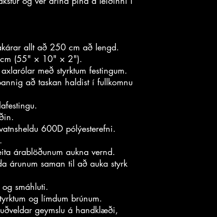
 akstur og ver árina þína á leiðinni í
akárar allt að 250 cm að lengd.
cm (55" × 10" × 2").
r axlarólar með styrktum festingum.
annig að taskan haldist í fullkomnu
lafestingu.
ðin.
g vatnsheldu 600D pólýesterefni.
.
 veita árablöðunum aukna vernd.
lda árunum saman til að auka styrk
g og smáhluti.
tyrktum og límdum brúnum.
auðveldar geymslu á handklæði,