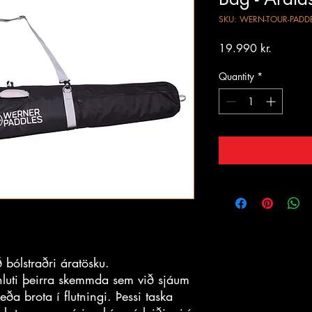
SKU: WERN-TOUR-PADDE
Price
19.990 kr.
Quantity
*
bólstraðri áratösku.
 hluti þeirra skemmda sem við sjáum
a brota í flutningi. Þessi taska