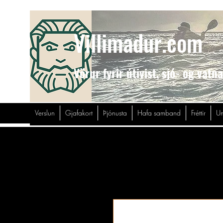
Villimadur.com
Vörur fyrir útivist,
sjó- og vatn
Verslun
Gjafakort
Þjónusta
Hafa samband
Fréttir
Um