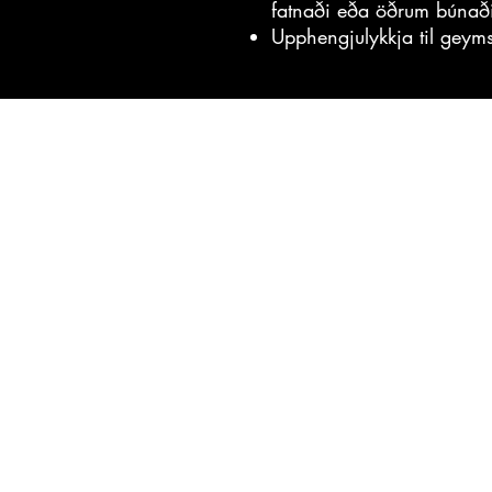
fatnaði eða öðrum búnað
Upphengjulykkja til geyms