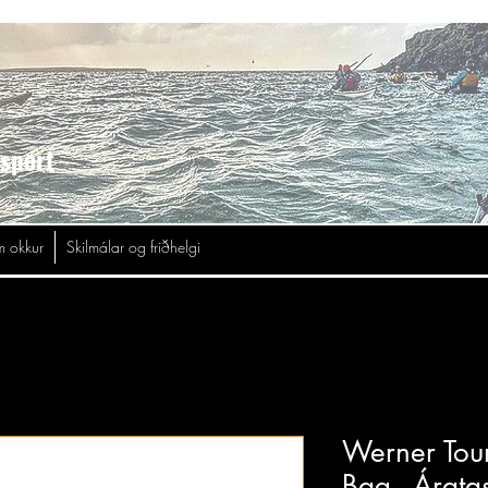
asport
 okkur
Skilmálar og friðhelgi
Werner Tou
Bag - Árata