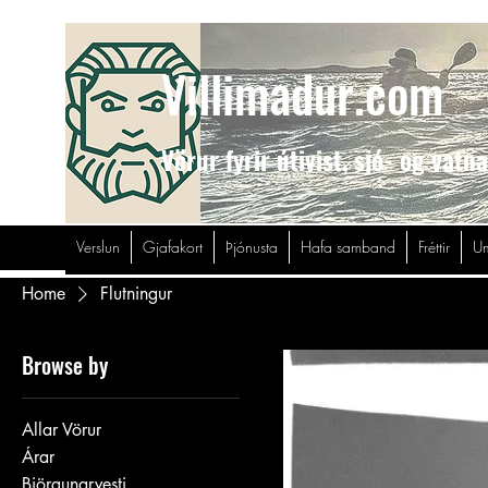
Villimadur.com
Vörur fyrir útivist,
sjó- og vatn
Verslun
Gjafakort
Þjónusta
Hafa samband
Fréttir
Um
Home
Flutningur
Browse by
Allar Vörur
Árar
Björgunarvesti