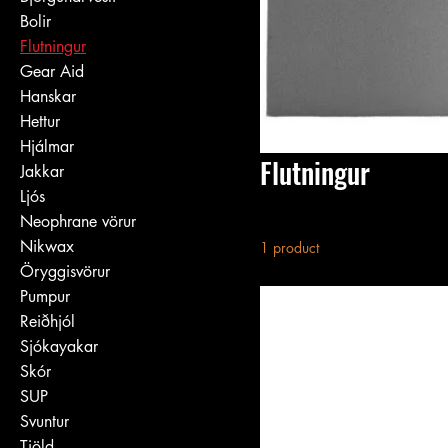
Bolir
Flutningur
Gear Aid
Hanskar
Hettur
Hjálmar
Flutningur
Jakkar
Ljós
Neophrane vörur
Nikwax
1 product
Öryggisvörur
Pumpur
Reiðhjól
Sjókayakar
Skór
SUP
Svuntur
Tjöld