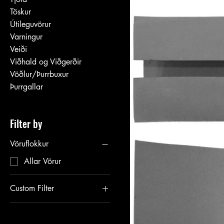
Töskur
Útileguvörur
Varningur
Veiði
Viðhald og Viðgerðir
Vöðlur/Þurrbuxur
Þurrgallar
Filter by
Vöruflokkur
Allar Vörur
Custom Filter
Allar Vörur