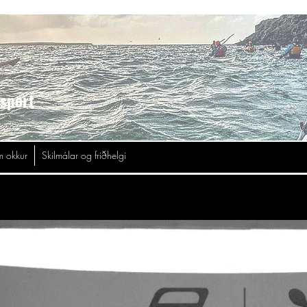
asport
 okkur
Skilmálar og friðhelgi