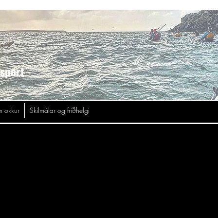
asport
 okkur
Skilmálar og friðhelgi