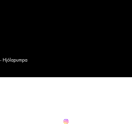
o - Hjólapumpa
Villimaður.com
villimadur@villimadur.com