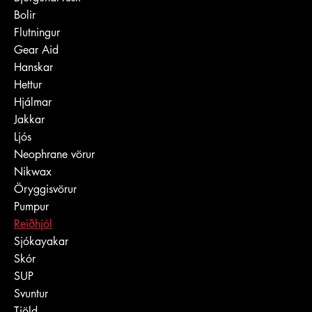
Bolir
Flutningur
Gear Aid
Hanskar
Hettur
Hjálmar
Jakkar
Ljós
Neophrane vörur
Nikwax
Öryggisvörur
Pumpur
Reiðhjól
Sjókayakar
Skór
SUP
Svuntur
Tjöld