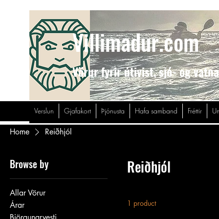
Villimadur.com
Vörur fyrir útivist,
sjó- og vatn
Verslun
Gjafakort
Þjónusta
Hafa samband
Fréttir
Um
Home
Reiðhjól
Browse by
Reiðhjól
Allar Vörur
1 product
Árar
Björgunarvesti