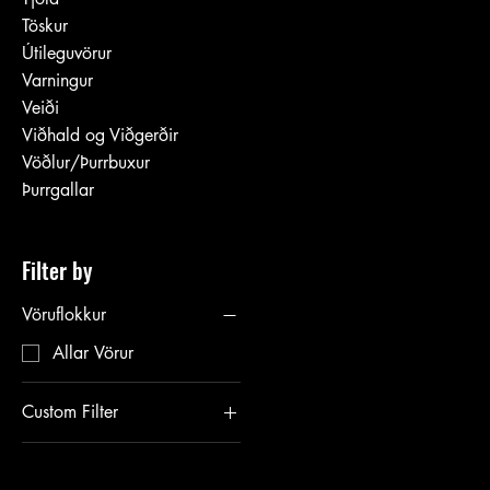
Töskur
Útileguvörur
Varningur
Veiði
Viðhald og Viðgerðir
Vöðlur/Þurrbuxur
Þurrgallar
Filter by
Vöruflokkur
Allar Vörur
Custom Filter
Allar Vörur