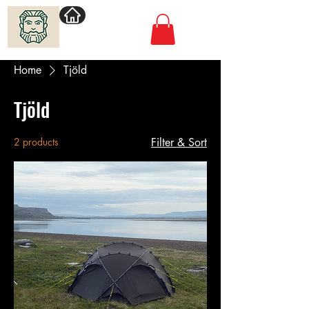
Villimadur.com
Home
Tjöld
Tjöld
2 products
Filter & Sort