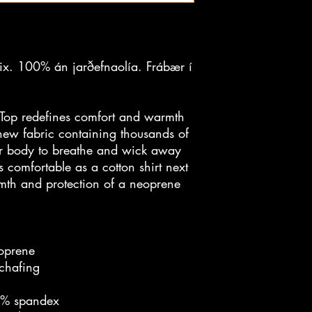
Six. 100% án jarðefnaolía. Frábær í
Top redefines comfort and warmth
 new fabric containing thousands of
ur body to breathe and wick away
s comfortable as a cotton shirt next
rmth and protection of a neoprene
oprene
 chafing
0% spandex