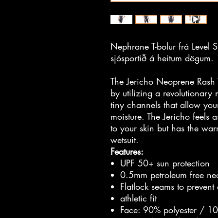
Nephrane T-bolur frá Level 
sjósportið á heitum dögum.
The Jericho Neoprene Rash 
by utilizing a revolutionary
tiny channels that allow yo
moisture. The Jericho feels a
to your skin but has the wa
wetsuit.
Features:
UPF 50+ sun protection
0.5mm petroleum free ne
Flatlock seams to prevent
athletic fit
Face: 90% polyester / 1