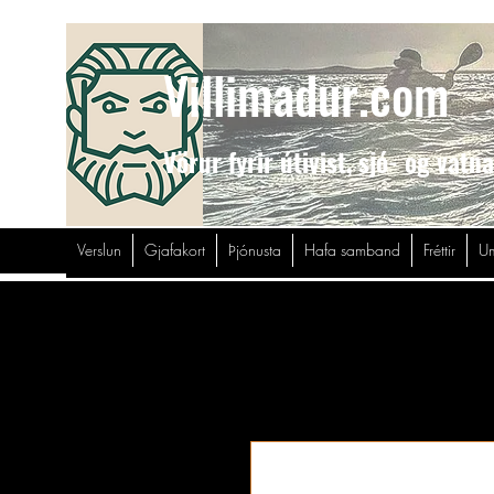
Villimadur.com
Vörur fyrir útivist,
sjó- og vatn
Verslun
Gjafakort
Þjónusta
Hafa samband
Fréttir
Um