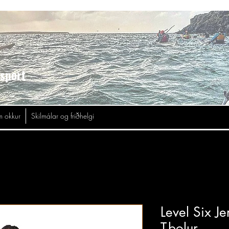
asport
 okkur
Skilmálar og friðhelgi
Level Six J
T-bolur