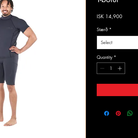
Price
ISK 14,900
Stærð
*
Select
Quantity
*