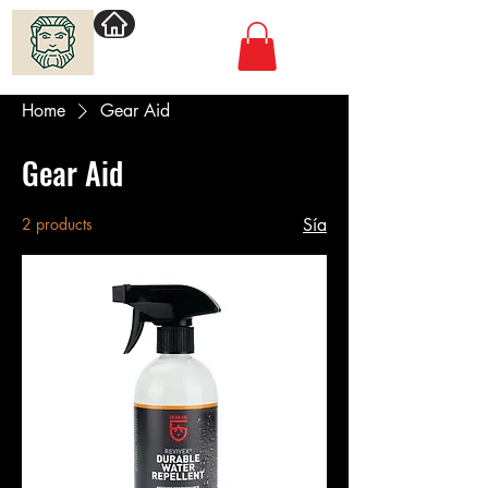
Villimadur.com
Home
Gear Aid
Gear Aid
2 products
Sía